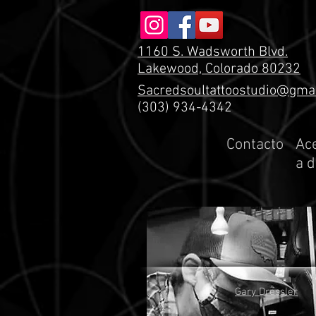
1160 S. Wadsworth Blvd.
Lakewood, Colorado 80232
Sacredsoultattoostudio@gma
(303) 934-4342
Contacto
Ac
a 
Gary Dressler