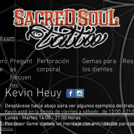
il.com
erc
Pregunt
Perforación
Gemas para
Res
de
as
corporal
los dientes
frecuen
tes
Kevin Heuy
Desplácese hacia abajo para ver algunos ejemplos del traba
Kevin está en la tienda de viernes a sábado
, de 12:00 a 21:
Lunes - Martes 14:00 - 21:00 horas
Dinosaurio
Isabel
Kevin Heuy
Masha
Ar
Por favor llame o envíe un mensaje con anticipación para 
Emilia