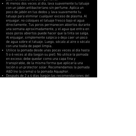
Al menos dos veces al día, lava suavemente tu tatuaje
con un jabón antibacteriano sin perfume. Aplica un
poco de jabón en tus dedos y lava suavemente tu
tatuaje para eliminar cualquier exceso de plasma. Al
enjuagar, no coloques el tatuaje fresco bajo el agua
directamente. Tus poros permanecen abiertos durante
una semana aproximadamente, y el agua que entra en
esos poros abiertos puede hacer que la tinta se salga.
Al enjuagar, simplemente salpica o deja caer un poco
de agua sobre el tatuaje. Luego, sécalo al aire o sécalo
con una toalla de papel limpia.
Utilice la pomada desde unas pocas veces al día hasta
5 o 6 veces al día (según su piel). No utilice la pomada
en exceso; debe quedar como una capa fina y
transpirable, de la misma forma que aplicaría una
loción o un protector solar. Recomendamos la pomada
A&D (no la crema) o la pomada Aquaphor.
Después de 2 a 4 días (según las recomendaciones del
artista), puedes cambiar a una loción. Cualquier loción
está bien siempre que no tenga fragancia y no
contenga colorantes ni aditivos que puedan irritar el
proceso de curación del tatuaje (aceite de coco,
manteca de coco, lociones reafirmantes para la piel,
etc.).
El tatuaje se curará en 2 o 3 semanas. Después del
proceso de curación, asegúrese de usar protector
solar para evitar que se desvanezca.
Tu tatuaje se curará de la misma manera que una
quemadura solar: se descascarará, pelará y
posiblemente formará costras. ¡No te asustes! Esta es
una parte normal del proceso de curación.
TAMBIÉN