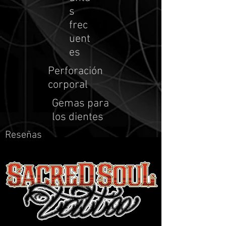
s
frec
uent
es
Perforación
corporal
Gemas para
los dientes
Reseñas