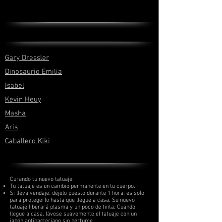
Gary Dressler
Dinosaurio Emilia
Isabel
Kevin Heuy
Masha
Aris
Caballero Kiki
Curando tu nuevo tatuaje:
Tu tatuaje es un cambio permanente en tu cuerpo.
Si lleva vendaje, déjelo puesto durante 1 hora; es solo
para protegerlo hasta que llegue a casa. Su nuevo
tatuaje liberará plasma y un poco de tinta. Cuando
llegue a casa, lávese suavemente el tatuaje con un
jabón antibacteriano sin perfume.